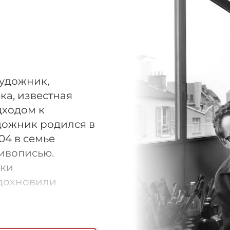
художник,
ка, известная
дходом к
дожник родился в
04 в семье
живописью.
тки
вдохновили