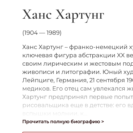
Ханс Хартунг
(1904 — 1989)
Ханс Хартунг – франко-немецкий 
ключевая фигура абстракции XX ве
своим лирическим и жестовым по
живописи и литографии. Юный ху
Лейпциге, Германия, 21 сентября 19
медиков. Его отец сам увлекался 
Хартунг предпринял первые попы
рисовальщика еще в детстве: его 
вспышки молнии, к...
Прочитать полную биографию >