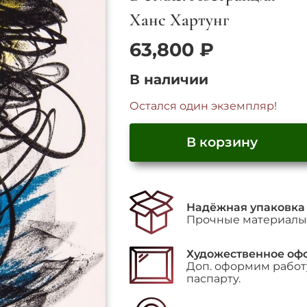
Ханс Хартунг
63,800
₽
В наличии
Остался один экземпляр!
В корзину
Количество
товара
"Blue,
Надёжная упаковка
Black
Прочные материалы 
and
Yellow"
Художественное оф
Доп. оформим работу
паспарту.