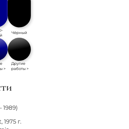
о-
Чёрный
й
е
Другие
ы >
работы >
сти
 1989)
 1975 г.