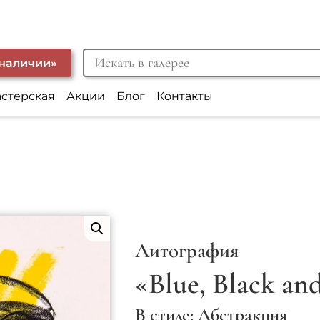
 наличии»
астерская
Акции
Блог
Контакты
Литография
«Blue, Black an
В стиле: Абстракция