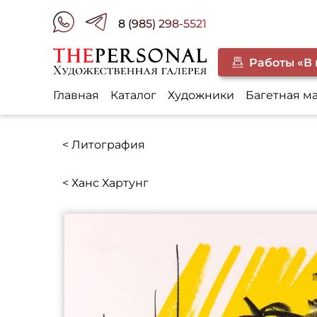
8 (985) 298-5521
Работы «В
Главная
Каталог
Художники
Багетная м
< Литография
< Ханс Хартунг