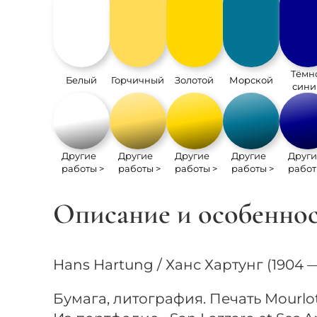
Тёмн
Белый
Горчичный
Золотой
Морской
сини
Другие
Другие
Другие
Другие
Други
работы >
работы >
работы >
работы >
работ
Описание и особенно
Hans Hartung / Ханс Хартунг (1904 —
Бумага, литография. Печать Mourlot,