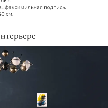
mis».
з., факсимильная подпись.
0 см.
нтерьере