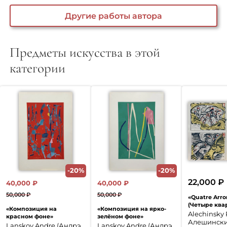
Другие работы автора
Предметы искусства в этой
категории
-20%
-20%
22,000
₽
40,000
₽
40,000
₽
50,000
₽
50,000
₽
«Quatre Arr
Первоначальная
Текущая
Первоначальная
Текущая
(Четыре ква
«Композиция на
«Композиция на ярко-
цена
цена:
цена
цена:
Alechinsky 
красном фоне»
зелёном фоне»
Алешински
составляла
40,000 ₽.
составляла
40,000 ₽.
Lanskoy Andre (Андрэ
Lanskoy Andre (Андрэ