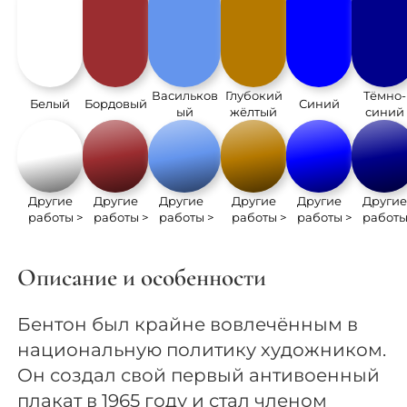
Васильков
Глубокий
Тёмно-
Белый
Бордовый
Синий
ый
жёлтый
синий
Другие
Другие
Другие
Другие
Другие
Други
работы >
работы >
работы >
работы >
работы >
работы
Описание и особенности
Бентон был крайне вовлечённым в
национальную политику художником.
Он создал свой первый антивоенный
плакат в 1965 году и стал членом