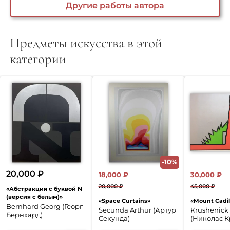
Другие работы автора
Предметы искусства в этой
категории
-10%
20,000
₽
18,000
₽
30,000
₽
20,000
₽
45,000
₽
«Абстракция с буквой N
Первоначальная
Текущая
Перво
Текущ
(версия с белым)»
«Space Curtains»
«Mount Cadil
цена
цена:
цена
цена:
Bernhard Georg (Георг
Secunda Arthur (Артур
Krushenick
Бернхард)
составляла
18,000 ₽.
соста
30,000
Секунда)
(Николас 
20,000 ₽.
45,000