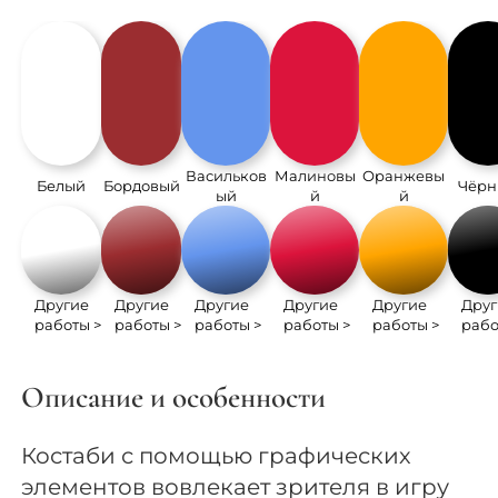
Васильков
Малиновы
Оранжевы
Белый
Бордовый
Чёр
ый
й
й
Другие
Другие
Другие
Другие
Другие
Друг
работы >
работы >
работы >
работы >
работы >
рабо
Описание и особенности
Костаби с помощью графических
элементов вовлекает зрителя в игру