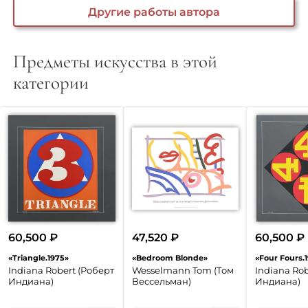
Другие работы автора
Предметы искусства в этой
категории
60,500
₽
47,520
₽
60,500
₽
«Triangle.1975»
«Bedroom Blonde»
«Four Fours.
Indiana Robert (Роберт
Wesselmann Tom (Том
Indiana Rob
Индиана)
Вессельман)
Индиана)