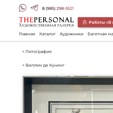
8 (985) 298-5521
Работы «В
Главная
Каталог
Художники
Багетная м
< Литография
< Виллем де Кунинг