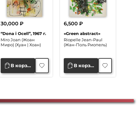
30,000
₽
6,500
₽
“Dona i Ocell”, 1967 г.
«Green abstract»
Miro Joan (Жоан
Riopelle Jean-Paul
Миро) (Хуан | Хоан)
(Жан-Поль Риопель)
В корзину
В корзину