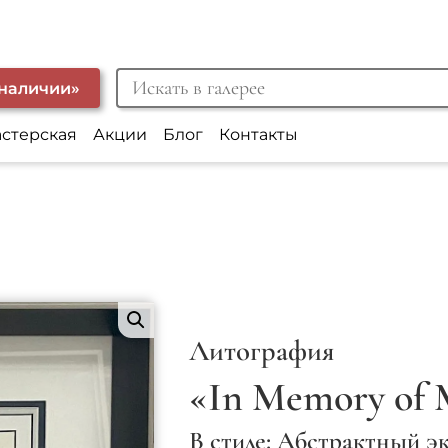
 наличии»
астерская
Акции
Блог
Контакты
Литография
«In Memory of 
В стиле: Абстрактный э