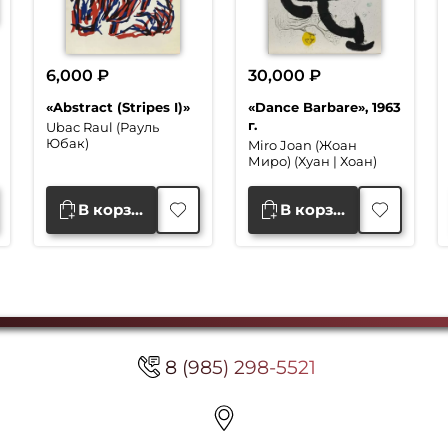
6,000
₽
30,000
₽
«Abstract (Stripes I)»
«Dance Barbare», 1963
г.
Ubac Raul (Рауль
Юбак)
Miro Joan (Жоан
Миро) (Хуан | Хоан)
В корзину
В корзину
8 (985) 298-5521