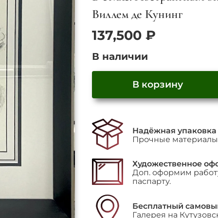
Виллем де Кунинг
137,500
₽
В наличии
В корзину
Количество
товара
"In
Надёжная упаковка
Memory
Прочные материалы 
of
My
Feelings"
Художественное оф
Доп. оформим работу
паспарту.
Бесплатный самовы
Галерея на Кутузовс