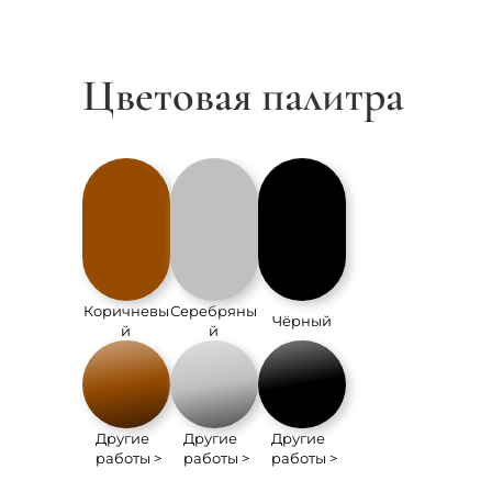
Цветовая палитра
Коричневы
Серебряны
Чёрный
й
й
Другие
Другие
Другие
работы >
работы >
работы >