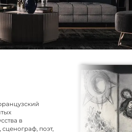
 французский
итых
сства в
 сценограф, поэт,