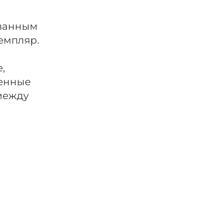
ованным
емпляр.
,
менные
 между