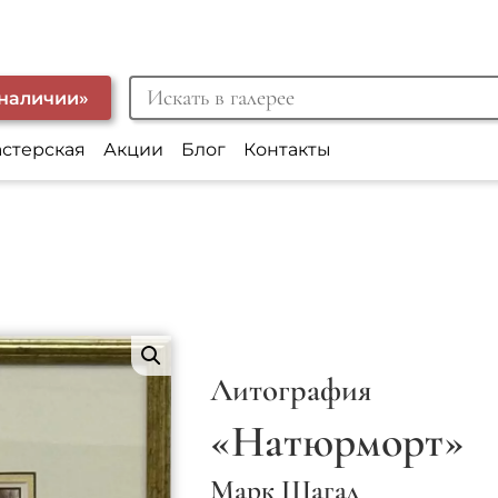
 наличии»
астерская
Акции
Блог
Контакты
Литография
«Натюрморт»
Марк Шагал