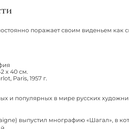
сти
постоянно поражает своим виденьем как с
фия
 x 40 см.
, Paris, 1957 г.
ых и популярных в мире русских художни
saigne) выпустил мнографию «Шагал», в ко
й.