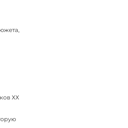
южета,
ков ХХ
торую