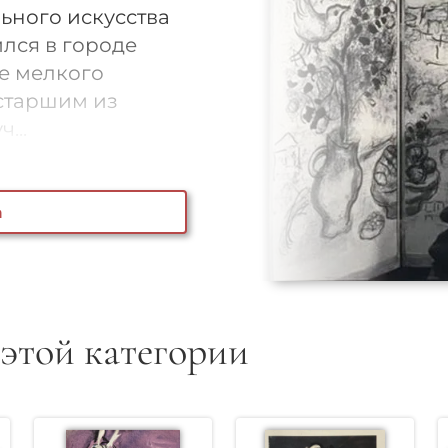
ьного искусства
ился в городе
ье мелкого
 старшим из
...
а
 этой категории