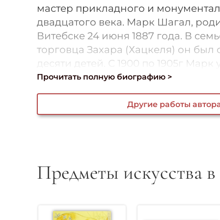
мастер прикладного и монументал
двадцатого века. Марк Шагал, род
Витебске 24 июня 1887 года. В сем
торговца Захара (Хацкеля) он был
десяти детей. С 1900 по 1905г Марк уч
Прочитать полную биографию >
Другие работы автор
Предметы искусства в