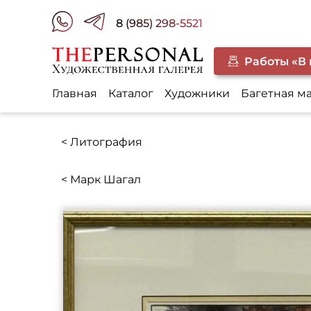
8 (985) 298-5521
Работы «В
Главная
Каталог
Художники
Багетная м
< Литография
< Марк Шагал