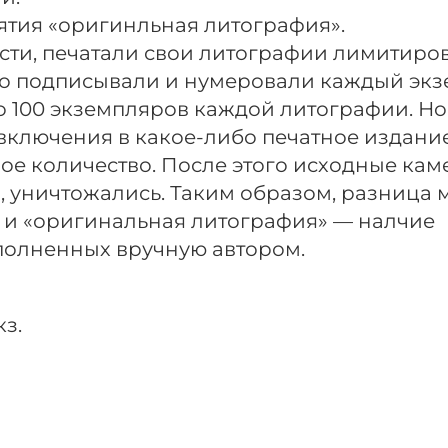
ятия «оригинльная литография».
ости, печатали свои литографии лимитир
о подписывали и нумеровали каждый экз
о 100 экземпляров каждой литографии. Но
 включения в какое-либо печатное издание
ое количество. После этого исходные ка
и, уничтожались. Таким образом, разница
 и «оригинальная литография» — налчие
полненных вручную автором.
з.