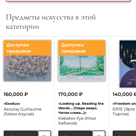
Предметы искусства в этой
категории
Доступен
Доступен
предзаказ
предзаказ
160,000
₽
170,000
₽
140,000
«Exodus»
«Looking up. Reading the
«Freedom and
Words… (Глядя вверх.
Azoulay Guillaume
ERTE (Эрте 
Читая слова…)»
(Гийом Азулэй)
Тыртов)
Kabakov Ilya (Илья
Кабаков)