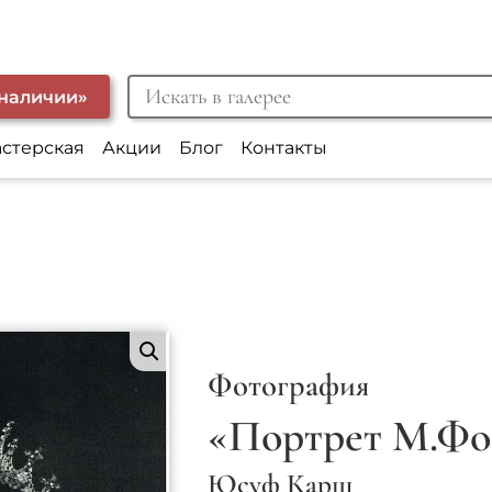
 наличии»
астерская
Акции
Блог
Контакты
Фотография
«Портрет М.Фо
Юсуф Карш