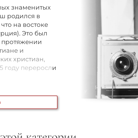
амых знаменитых
рш родился в
что на востоке
ция). Это был
а протяжении
тиане и
ких христиан,
15 году переросли
а
 этой категории