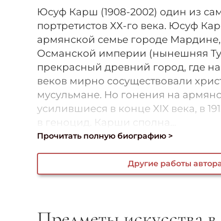
Юсуф Карш (1908-2002) один из с
портретистов ХХ-го века. Юсуф Ка
армянской семье городе Мардине, 
Османской империи (нынешняя Тур
прекрасный древний город, где н
веков мирно сосуществовали хрис
мусульмане. Но гонения на армянс
усилившиеся в конце XIX века, в 19
в геноцид. Карши сполна...
Прочитать полную биографию >
Другие работы автор
Предметы искусства в