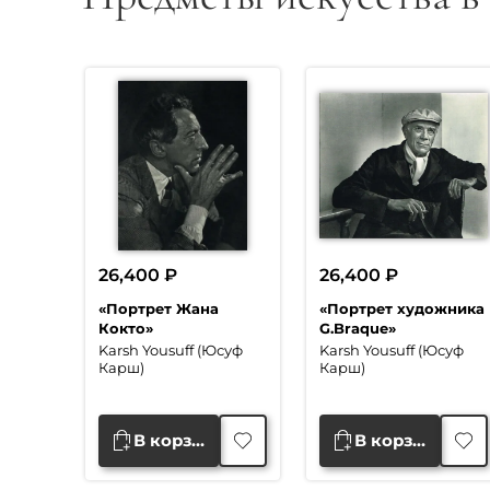
26,400
₽
26,400
₽
«Портрет Жана
«Портрет художника
Кокто»
G.Braque»
Karsh Yousuff (Юсуф
Karsh Yousuff (Юсуф
Карш)
Карш)
В корзину
В корзину