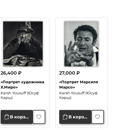
26,400
₽
27,000
₽
«Портрет художника
«Портрет Марселя
Х.Миро»
Марсо»
Karsh Yousuff (Юсуф
Karsh Yousuff (Юсуф
Карш)
Карш)
В корзину
В корзину