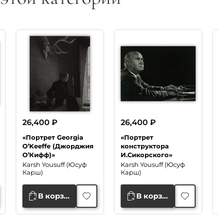
26,400
₽
26,400
₽
«Портрет Georgia
«Портрет
O’Keeffe (Джорджия
конструктора
О’Кифф)»
И.Сикорского»
Karsh Yousuff (Юсуф
Karsh Yousuff (Юсуф
Карш)
Карш)
В корзину
В корзину