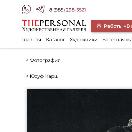
8 (985) 298-5521
Работы «В
Главная
Каталог
Художники
Багетная м
< Фотография
< Юсуф Карш