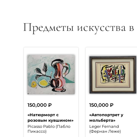
Предметы искусства в
150,000
₽
150,000
₽
«Натюрморт с
«Автопортрет у
розовым кувшином»
мольберта»
Picasso Pablo (Пабло
Leger Fernand
Пикассо)
(Фернан Леже)