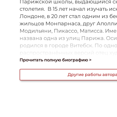
Парижской школы, выдающийся ск
столетия. В 15 лет начал изучать ис
Лондоне, в 20 лет стал одним из б
жильцов Монпарнаса, друг Аполли
Модильяни, Пикассо, Матисса. Им
названа одна из улиц Парижа. Ос
родился в городе Витебск. По одн
распространённых версий отец худо
Прочитать полную биографию >
Другие работы автор