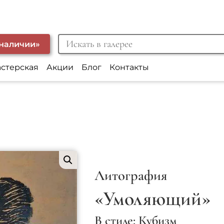
 наличии»
астерская
Акции
Блог
Контакты
Литография
«Умоляющий»
В стиле: Кубизм