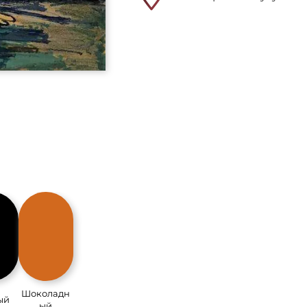
Шоколадн
ый
ый