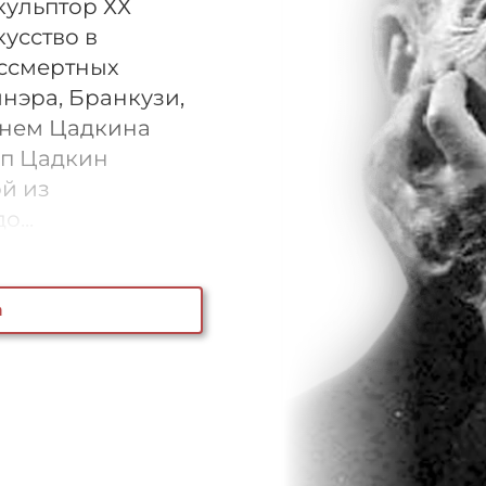
ульптор ХХ
кусство в
ессмертных
нэра, Бранкузи,
енем Цадкина
ип Цадкин
ой из
...
а