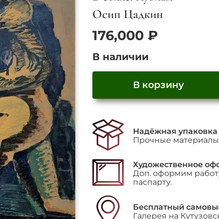
Осип Цадкин
176,000
₽
В наличии
В корзину
Количество
товара
"Умоляющий"
Надёжная упаковка
Прочные материалы 
Художественное оф
Доп. оформим работу
паспарту.
Бесплатный самовы
Галерея на Кутузовс