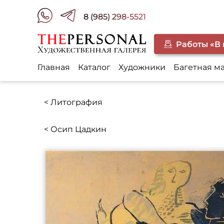
8 (985) 298-5521
Работы «В
Главная
Каталог
Художники
Багетная м
< Литография
< Осип Цадкин