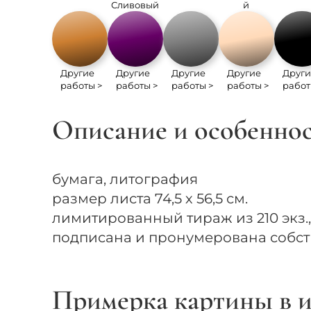
Сливовый
й
Другие
Другие
Другие
Другие
Други
работы >
работы >
работы >
работы >
работ
Описание и особенно
бумага, литография
размер листа 74,5 х 56,5 см.
лимитированный тираж из 210 экз., 
подписана и пронумерована собс
Примерка картины в и