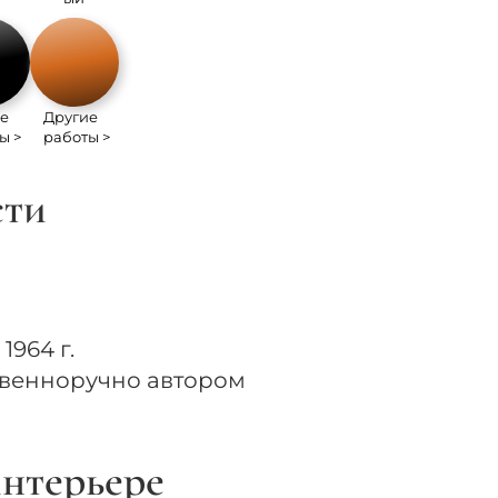
е
Другие
ы >
работы >
сти
1964 г.
твенноручно автором
нтерьере