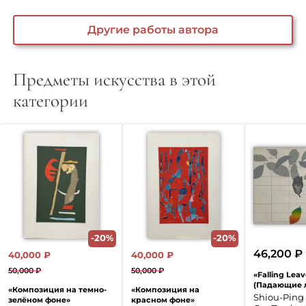
Другие работы автора
Предметы искусства в этой
категории
-20%
-20%
46,200
₽
40,000
₽
40,000
₽
50,000
₽
50,000
₽
«Falling Leav
Первоначальная
Текущая
Первоначальная
Текущая
(Падающие л
«Композиция на темно-
«Композиция на
цена
цена:
цена
цена:
Shiou-Ping 
зелёном фоне»
красном фоне»