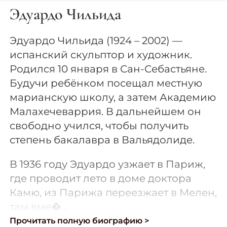
Эдуардо Чильида
Эдуардо Чильида (1924 – 2002) —
испанский скульптор и художник.
Родился 10 января в Сан-Себастьяне.
Будучи ребёнком посещал местную
марианскую школу, а затем Академию
Малахечеваррия. В дальнейшем он
свободно учился, чтобы получить
степень бакалавра в Вальядолиде.
В 1936 году Эдуардо узжает в Париж,
где проводит лето в доме доктора
Камю, из Парижа переезжает в Мелен,
там вме�...
Прочитать полную биографию >