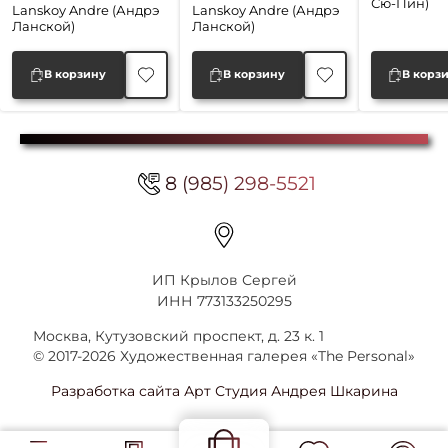
Сю-Пин)
составляла
40,000 ₽.
составляла
40,000 ₽.
Lanskoy Andre (Андрэ
Lanskoy Andre (Андрэ
Ланской)
Ланской)
50,000 ₽.
50,000 ₽.
В корзину
В корзину
В корз
8 (985) 298-5521
ИП Крылов Сергей
ИНН 773133250295
Москва, Кутузовский проспект, д. 23 к. 1
© 2017-2026 Художественная галерея «The Personal»
Разработка сайта Арт Студия Андрея Шкарина