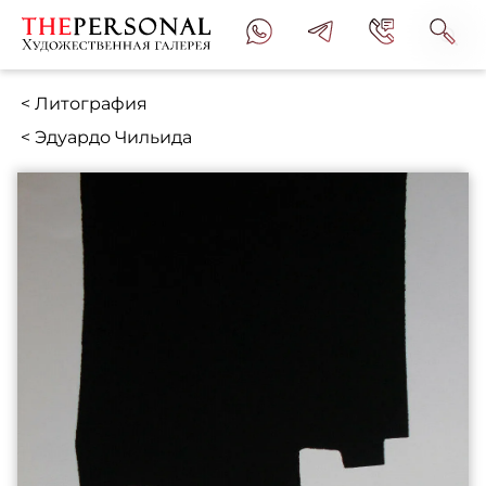
< Литография
< Эдуардо Чильида